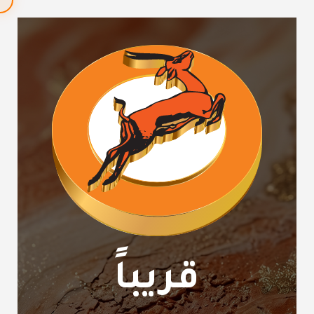
قريباً