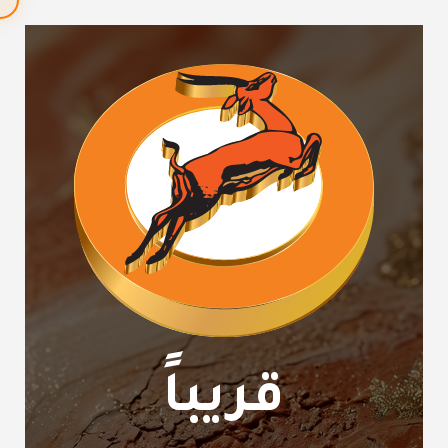
قريباً