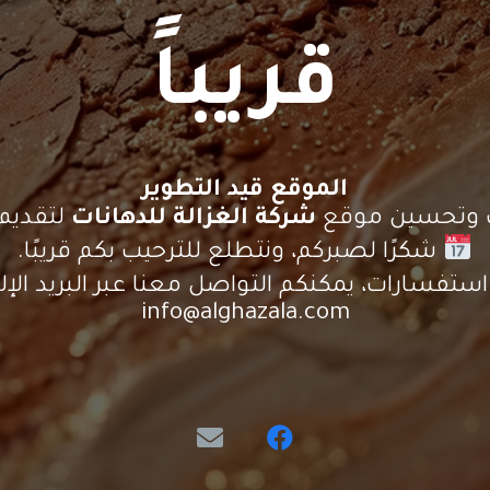
قريباً
الموقع قيد التطوير
يث وتحسين موقع
شركة الغزالة للدهانات
لتقديم 
شكرًا لصبركم، ونتطلع للترحيب بكم قريبًا.
ستفسارات، يمكنكم التواصل معنا عبر البريد الإلك
info@alghazala.com