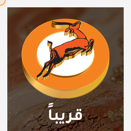
قريباً