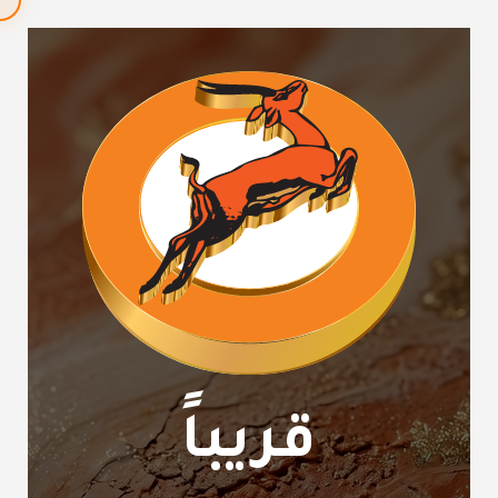
قريباً