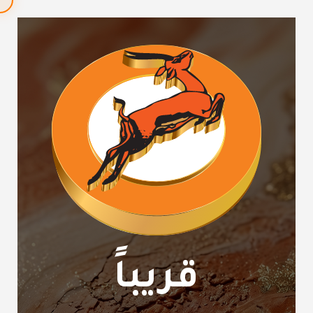
قريباً