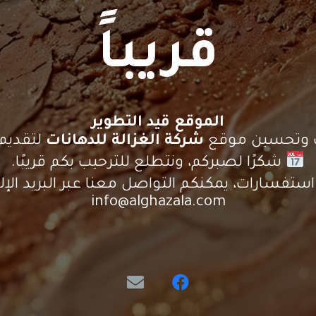
قريباً
الموقع قيد التطوير
يث وتحسين موقع
شركة الغزالة للدهانات
لتقديم 
شكرًا لصبركم، ونتطلع للترحيب بكم قريبًا.
ستفسارات، يمكنكم التواصل معنا عبر البريد الإلك
info@alghazala.com