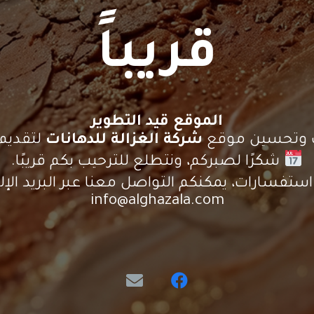
قريباً
الموقع قيد التطوير
يث وتحسين موقع
شركة الغزالة للدهانات
لتقديم 
شكرًا لصبركم، ونتطلع للترحيب بكم قريبًا.
ستفسارات، يمكنكم التواصل معنا عبر البريد الإلك
info@alghazala.com