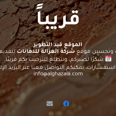
قريباً
الموقع قيد التطوير
يث وتحسين موقع
شركة الغزالة للدهانات
لتقديم 
شكرًا لصبركم، ونتطلع للترحيب بكم قريبًا.
ستفسارات، يمكنكم التواصل معنا عبر البريد الإلك
info@alghazala.com