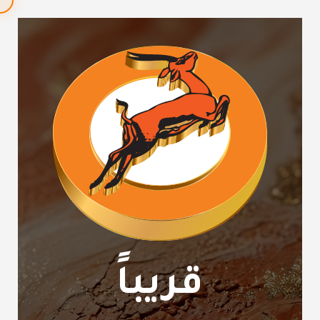
قريباً