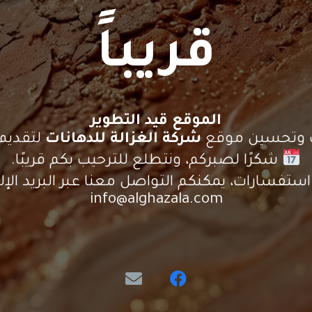
قريباً
الموقع قيد التطوير
يث وتحسين موقع
شركة الغزالة للدهانات
لتقديم 
شكرًا لصبركم، ونتطلع للترحيب بكم قريبًا.
ستفسارات، يمكنكم التواصل معنا عبر البريد الإلك
info@alghazala.com