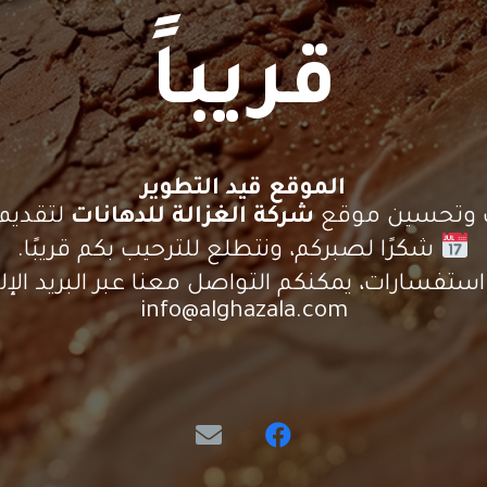
قريباً
الموقع قيد التطوير
يث وتحسين موقع
شركة الغزالة للدهانات
لتقديم 
شكرًا لصبركم، ونتطلع للترحيب بكم قريبًا.
ستفسارات، يمكنكم التواصل معنا عبر البريد الإلك
info@alghazala.com