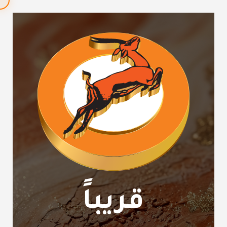
قريباً